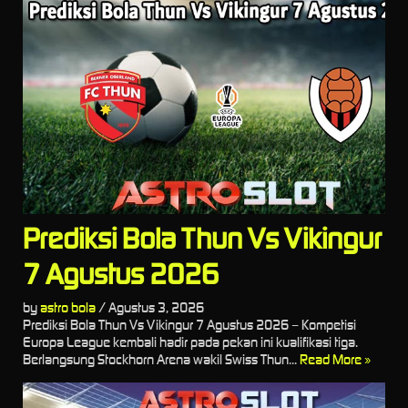
Prediksi Bola Thun Vs Vikingur
7 Agustus 2026
by
astro bola
/
Agustus 3, 2026
Prediksi Bola Thun Vs Vikingur 7 Agustus 2026 – Kompetisi
Europa League kembali hadir pada pekan ini kualifikasi tiga.
Berlangsung Stockhorn Arena wakil Swiss Thun...
Read More »