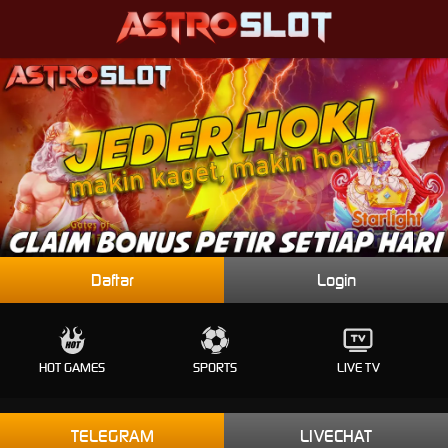
Daftar
Login
HOT GAMES
SPORTS
LIVE TV
TELEGRAM
LIVECHAT