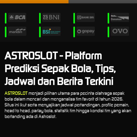
ASTROSLOT - Platform
Prediksi Sepak Bola, Tips,
Jadwal dan Berita Terkini
ASTROSLOT
menjadi pilihan utama para pecinta olahraga sepak
bola dalam mencari dan menganalisa tim favorit di tahun 2026.
Situs ini ikut serta menyajikan jadwal pertandingan, profile pemain,
head to head, parlay bola, statistik tim hingga kondisi tim yang akan
bertanding ada di Astroslot.