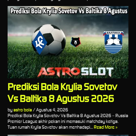
Prediksi Bola Krylia Sovetov
Vs Baltika 8 Agustus 2026
by
astro bola
/
Agustus 4, 2026
Prediksi Bola Krylia Sovetov Vs Baltika 8 Agustus 2026 – Russia
Premier League akhir pekan ini memasuki matchday ketiga.
Tuan rumah Krylia Sovetov akan menhadapi...
Read More »