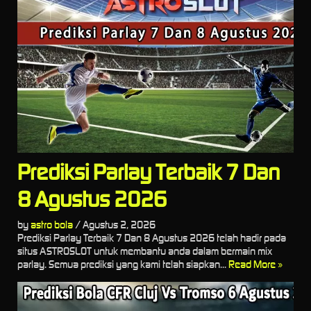
Prediksi Parlay Terbaik 7 Dan
8 Agustus 2026
by
astro bola
/
Agustus 2, 2026
Prediksi Parlay Terbaik 7 Dan 8 Agustus 2026 telah hadir pada
situs ASTROSLOT untuk membantu anda dalam bermain mix
parlay. Semua prediksi yang kami telah siapkan...
Read More »