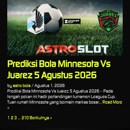
Prediksi Bola Minnesota Vs
Juarez 5 Agustus 2026
by
astro bola
/
Agustus 1, 2026
Prediksi Bola Minnesota Vs Juarez 5 Agustus 2026 – Pada
tengah pekan ini hadir pertandingan turnamen Leagues Cup.
Tuan rumah Minnesota yang bermain markas besar...
Read More
»
1
2
3
…
210
Berikutnya »