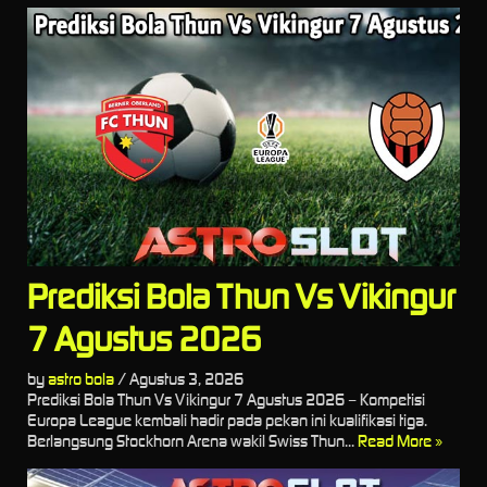
Prediksi Bola Thun Vs Vikingur
7 Agustus 2026
by
astro bola
/
Agustus 3, 2026
Prediksi Bola Thun Vs Vikingur 7 Agustus 2026 – Kompetisi
Europa League kembali hadir pada pekan ini kualifikasi tiga.
Berlangsung Stockhorn Arena wakil Swiss Thun...
Read More »