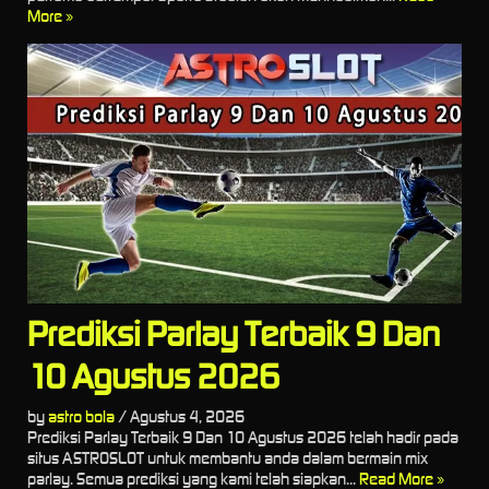
More »
Prediksi Parlay Terbaik 9 Dan
10 Agustus 2026
by
astro bola
/
Agustus 4, 2026
Prediksi Parlay Terbaik 9 Dan 10 Agustus 2026 telah hadir pada
situs ASTROSLOT untuk membantu anda dalam bermain mix
parlay. Semua prediksi yang kami telah siapkan...
Read More »