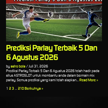
Prediksi Parlay Terbaik 5 Dan
6 Agustus 2026
by
astro bola
/
Juli 31, 2026
Prediksi Parlay Terbaik 5 Dan 6 Agustus 2026 telah hadir pada
situs ASTROSLOT untuk membantu anda dalam bermain mix
parlay. Semua prediksi yang kami telah siapkan...
Read More »
1
2
3
…
210
Berikutnya »