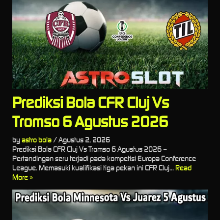
Prediksi Bola CFR Cluj Vs
Tromso 6 Agustus 2026
by
astro bola
/
Agustus 2, 2026
Prediksi Bola CFR Cluj Vs Tromso 6 Agustus 2026 –
Pertandingan seru terjadi pada kompetisi Europa Conference
League. Memasuki kualifikasi tiga pekan ini CFR Cluj...
Read
More »