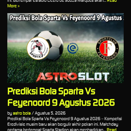
ini. Bertempat Estadio Cicero de Souza Marques akan...
Read
More »
Prediksi Bola Sparta Vs
Feyenoord 9 Agustus 2026
by
astro bola
/
Agustus 5, 2026
Prediksi Bola Sparta Vs Feyenoord 9 Agustus 2026 – Kompetisi
Eredivisie musim baru akan bergulir akhir pekan ini. Matchday
pertama bertempat Sparta Stadion akan menhadirkan...
Read