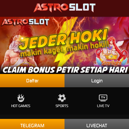
Daftar
Login
HOT GAMES
SPORTS
LIVE TV
TELEGRAM
LIVECHAT