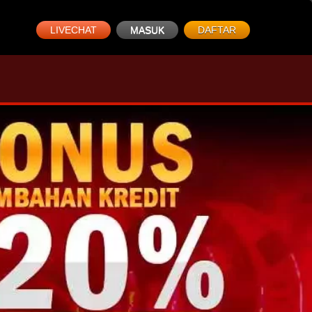
LIVECHAT
MASUK
DAFTAR