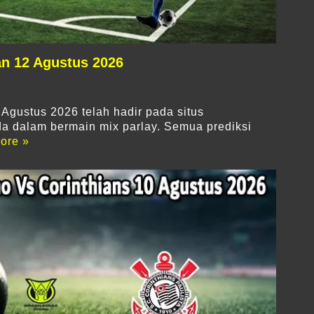
an 12 Agustus 2026
 Agustus 2026 telah hadir pada situs
dalam bermain mix parlay. Semua prediksi
ore »