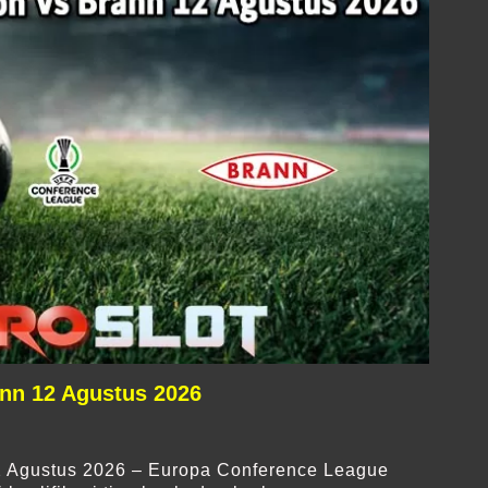
ann 12 Agustus 2026
12 Agustus 2026 – Europa Conference League