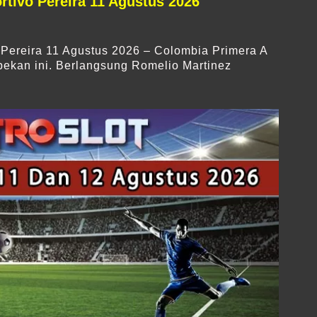
rtivo Pereira 11 Agustus 2026
o Pereira 11 Agustus 2026 – Colombia Primera A
ekan ini. Berlangsung Romelio Martinez