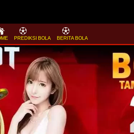
OME
PREDIKSI BOLA
BERITA BOLA