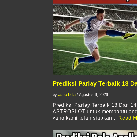
Prediksi Parlay Terbaik 13 D
by
astro bola
/
Agustus 8, 2026
Prediksi Parlay Terbaik 13 Dan 14
ASTROSLOT untuk membantu anda 
yang kami telah siapkan...
Read M