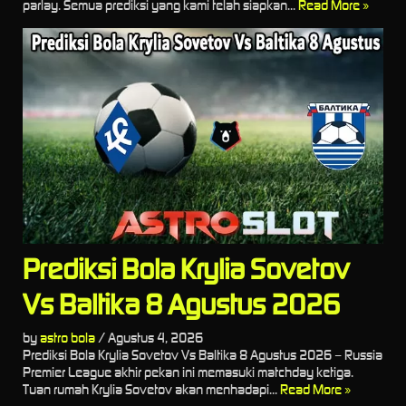
parlay. Semua prediksi yang kami telah siapkan...
Read More »
Prediksi Bola Krylia Sovetov
Vs Baltika 8 Agustus 2026
by
astro bola
/
Agustus 4, 2026
Prediksi Bola Krylia Sovetov Vs Baltika 8 Agustus 2026 – Russia
Premier League akhir pekan ini memasuki matchday ketiga.
Tuan rumah Krylia Sovetov akan menhadapi...
Read More »