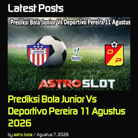
Latest Posts
Prediksi Bola Junior Vs
Deportivo Pereira 11 Agustus
2026
by
astro bola
/
Agustus 7, 2026