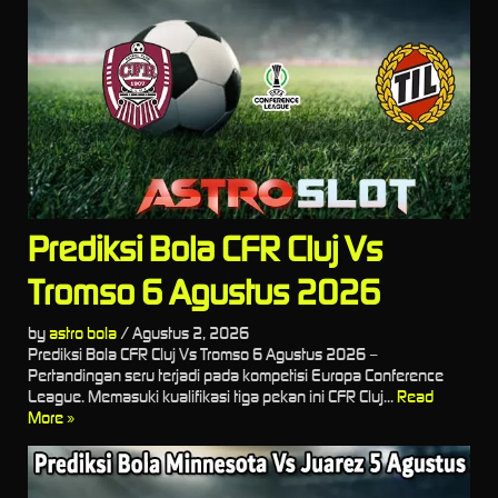
Prediksi Bola CFR Cluj Vs
Tromso 6 Agustus 2026
by
astro bola
/
Agustus 2, 2026
Prediksi Bola CFR Cluj Vs Tromso 6 Agustus 2026 –
Pertandingan seru terjadi pada kompetisi Europa Conference
League. Memasuki kualifikasi tiga pekan ini CFR Cluj...
Read
More »