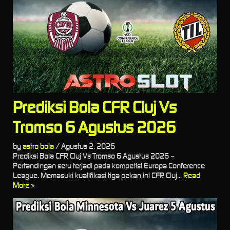
Prediksi Bola CFR Cluj Vs
Tromso 6 Agustus 2026
by
astro bola
/
Agustus 2, 2026
Prediksi Bola CFR Cluj Vs Tromso 6 Agustus 2026 –
Pertandingan seru terjadi pada kompetisi Europa Conference
League. Memasuki kualifikasi tiga pekan ini CFR Cluj...
Read
More »