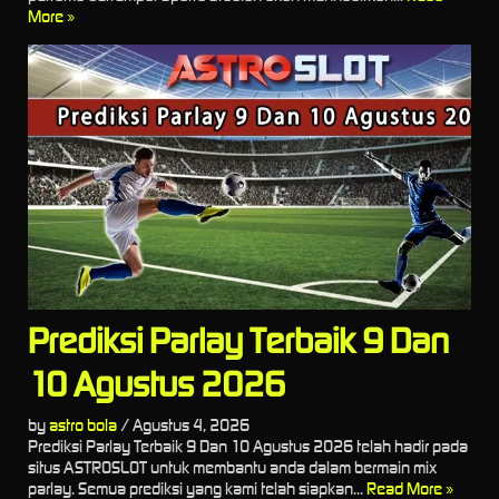
More »
Prediksi Parlay Terbaik 9 Dan
10 Agustus 2026
by
astro bola
/
Agustus 4, 2026
Prediksi Parlay Terbaik 9 Dan 10 Agustus 2026 telah hadir pada
situs ASTROSLOT untuk membantu anda dalam bermain mix
parlay. Semua prediksi yang kami telah siapkan...
Read More »