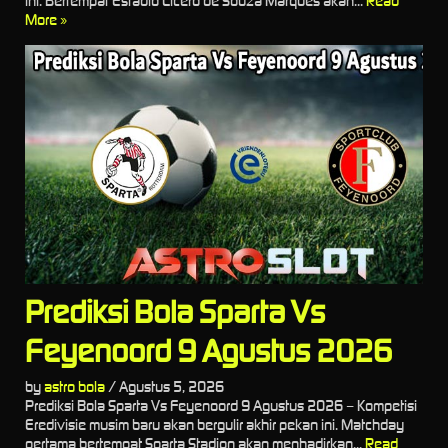
ini. Bertempat Estadio Cicero de Souza Marques akan...
Read
More »
Prediksi Bola Sparta Vs
Feyenoord 9 Agustus 2026
by
astro bola
/
Agustus 5, 2026
Prediksi Bola Sparta Vs Feyenoord 9 Agustus 2026 – Kompetisi
Eredivisie musim baru akan bergulir akhir pekan ini. Matchday
pertama bertempat Sparta Stadion akan menhadirkan...
Read