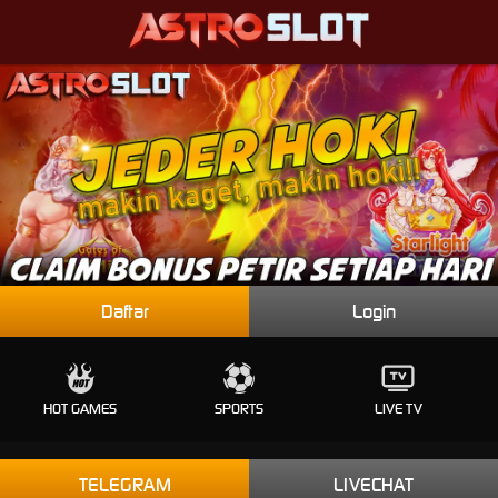
Daftar
Login
HOT GAMES
SPORTS
LIVE TV
TELEGRAM
LIVECHAT