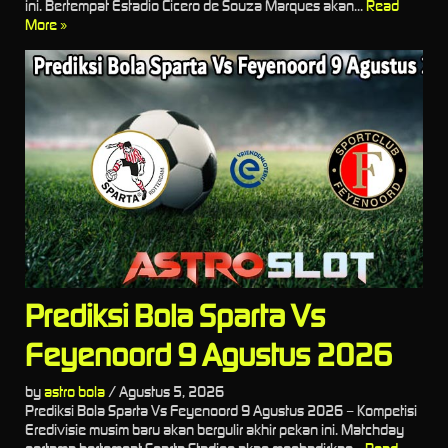
ini. Bertempat Estadio Cicero de Souza Marques akan...
Read
More »
Prediksi Bola Sparta Vs
Feyenoord 9 Agustus 2026
by
astro bola
/
Agustus 5, 2026
Prediksi Bola Sparta Vs Feyenoord 9 Agustus 2026 – Kompetisi
Eredivisie musim baru akan bergulir akhir pekan ini. Matchday