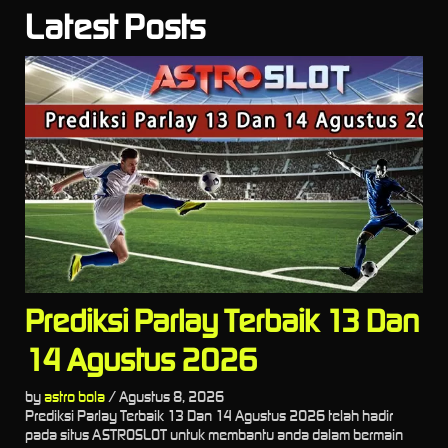
Latest Posts
Prediksi Parlay Terbaik 13 Dan
14 Agustus 2026
by
astro bola
/
Agustus 8, 2026
Prediksi Parlay Terbaik 13 Dan 14 Agustus 2026 telah hadir
pada situs ASTROSLOT untuk membantu anda dalam bermain