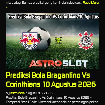
mix parlay. Semua prediksi yang kami telah siapkan...
Read More
»
Prediksi Bola Bragantino Vs
Corinthians 10 Agustus 2026
by
astro bola
/
Agustus 6, 2026
Prediksi Bola Bragantino Vs Corinthians 10 Agustus 2026 –
Kompetisi Brazil Serie A kembali menhadirkan persaingan pekan