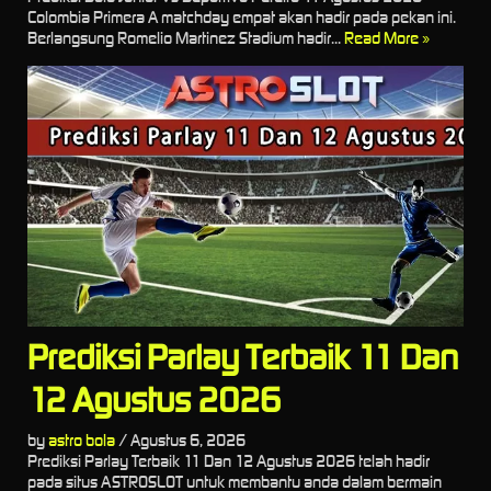
Colombia Primera A matchday empat akan hadir pada pekan ini.
Berlangsung Romelio Martinez Stadium hadir...
Read More »
Prediksi Parlay Terbaik 11 Dan
12 Agustus 2026
by
astro bola
/
Agustus 6, 2026
Prediksi Parlay Terbaik 11 Dan 12 Agustus 2026 telah hadir
pada situs ASTROSLOT untuk membantu anda dalam bermain